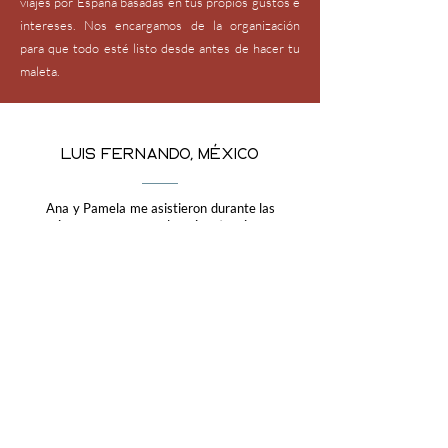
viajes por España basadas en tus propios gustos e
intereses. Nos encargamos de la organización
para que todo esté listo desde antes de hacer tu
maleta.
Luis Fernando, México
Ana y Pamela me asistieron durante las
primeras semanas de mi estancia en
España y fueron muy acompañantes,
me aconsejaron y ayudaron para la
realización de trámites.