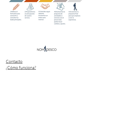
Contacto
¿Cómo funciona?
Sobre nosotros
Política de privacidad
Contacto
+34 648 718 428
+34 648 246 194
info@nomadesco.com
¡Síguenos!
Madrid, España