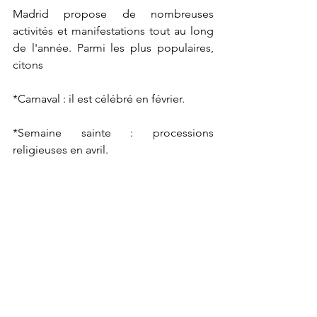
Madrid propose de nombreuses 
activités et manifestations tout au long 
de l'année. Parmi les plus populaires, 
citons
*Carnaval : il est célébré en février.
*Semaine sainte : processions 
religieuses en avril.
*San Isidro : fête en l'honneur du saint 
patron de Madrid en mai.
*Foire du livre : fin mai, début juin.
*Gay Pride : l'un des plus grands 
événements LGTBI+ en Europe, en 
juin/juillet.