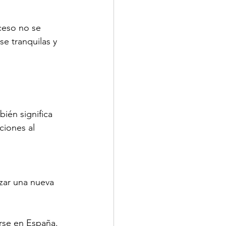
eso no se 
se tranquilas y 
ién significa 
iones al 
zar una nueva 
arse en España.