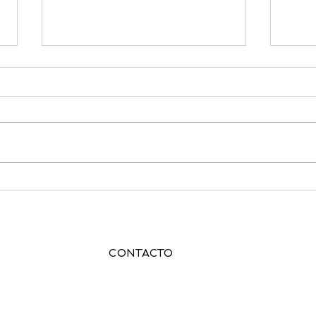
¿Qué
mejo
Mudar
impli
decis
tu fam
El duelo desde lejos: cuando
adecu
el corazón vive en dos
educa
adapt
lugares
bie
Contacto