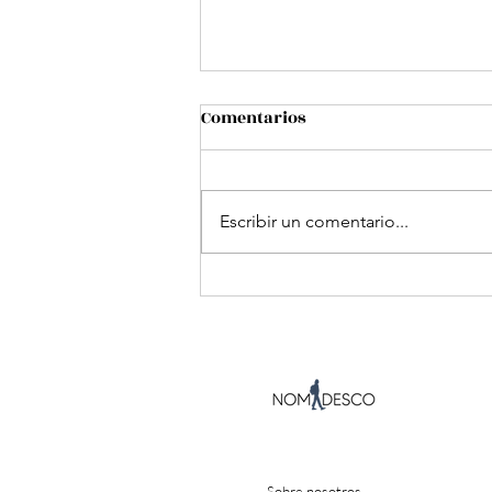
Comentarios
Escribir un comentario...
Lo que aprendí ayudando a
extranjeros a alquilar piso y
empadronarse en España
Sobre nosotros