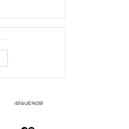
 tipo de colegio es
r para tu familia?
se a España con hijos
ca tomar una de las
iones más importantes para
ilia: elegir el colegio
ado. No se trata solo de
ción. Se trata de
ación, idioma, entorno y
¡Síguenos!