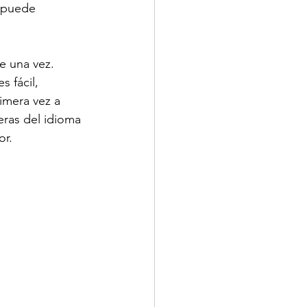
 puede 
e una vez.
 fácil, 
imera vez a 
eras del idioma 
or.